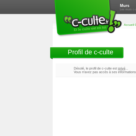
Murs
Les murs c-c
Accueil 
Profil de c-culte
Désolé, le profil de c-culte est
privé
...
Vous n'avez pas accès à ses informations