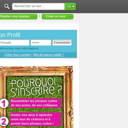
|
Publier une citation
Créer un mur
n Profil
Mémoriser mes informations
Créer mon compte
|
Mot de passe oublié ?
Rassemblez les
phrases cultes
de vos potes, de vos collègues
Invitez vos amis à rejoindre
votre
mur de citations
et à
poster leurs phrases cultes
!