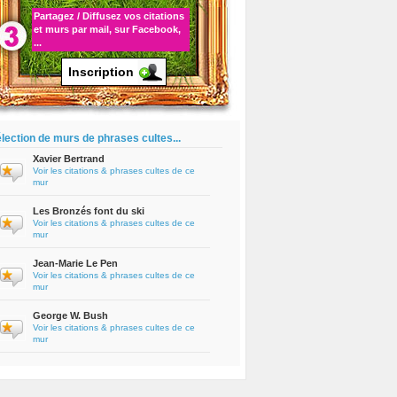
Partagez / Diffusez vos
citations
et murs par mail, sur Facebook,
...
Inscription
lection de murs de phrases cultes...
Xavier Bertrand
Voir les citations & phrases cultes de ce
mur
Les Bronzés font du ski
Voir les citations & phrases cultes de ce
mur
Jean-Marie Le Pen
Voir les citations & phrases cultes de ce
mur
George W. Bush
Voir les citations & phrases cultes de ce
mur