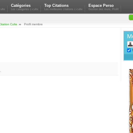
Catégories
Top Citations
Espace Perso
ulte
Les catégories c-culte
Les meilleures citations c-culte
Gestion des murs, Profil
Citation Culte
Profil membre
Mo
.