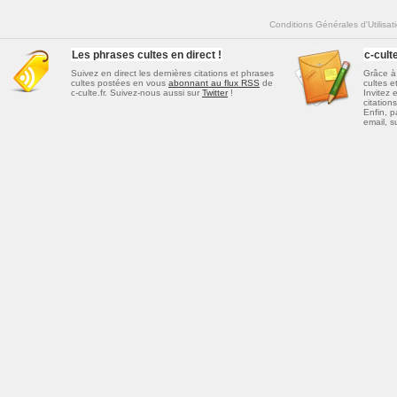
Conditions Générales d'Utilisat
Les phrases cultes en direct !
c-cul
Suivez en direct les dernières
citations et phrases
Grâce à 
cultes
postées en vous
abonnant au flux RSS
de
cultes e
c-culte.fr. Suivez-nous aussi sur
Twitter
!
Invitez 
citations
Enfin, p
email, s