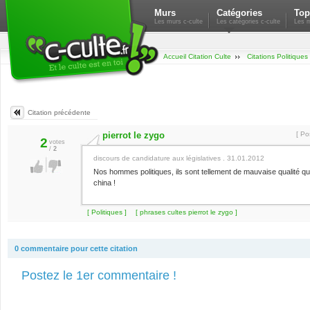
Murs
Catégories
Top
Les murs c-culte
Les catégories c-culte
Les m
Accueil Citation Culte
Citations Politiques
Citation précédente
pierrot le zygo
[ Po
2
votes
/
2
discours de candidature aux législatives . 31.01.2012
Nos hommes politiques, ils sont tellement de mauvaise qualité qu’
china !
[ Politiques ]
[ phrases cultes pierrot le zygo ]
0 commentaire pour cette citation
Postez le 1er commentaire !