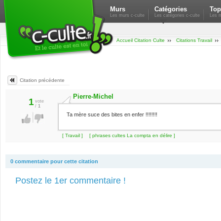
Murs
Catégories
Top
Les murs c-culte
Les catégories c-culte
Les m
Accueil Citation Culte
Citations Travail
Citation précédente
Pierre-Michel
1
vote
/
1
Ta mère suce des bites en enfer !!!!!!!!
[ Travail ]
[ phrases cultes La compta en délire ]
0 commentaire pour cette citation
Postez le 1er commentaire !