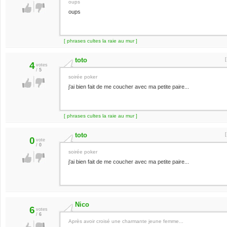
oups
oups
[ phrases cultes la raie au mur ]
toto
4
votes
/
5
soirée poker
j'ai bien fait de me coucher avec ma petite paire...
[ phrases cultes la raie au mur ]
toto
0
vote
/
0
soirée poker
j'ai bien fait de me coucher avec ma petite paire...
Nico
6
votes
/
6
Après avoir croisé une charmante jeune femme...