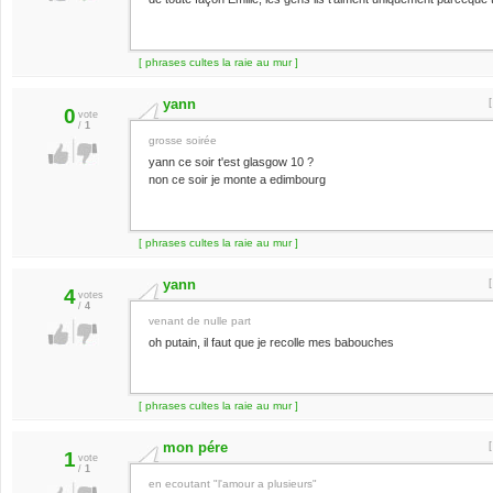
[ phrases cultes la raie au mur ]
yann
0
vote
/
1
grosse soirée
yann ce soir t'est glasgow 10 ?
non ce soir je monte a edimbourg
[ phrases cultes la raie au mur ]
yann
4
votes
/
4
venant de nulle part
oh putain, il faut que je recolle mes babouches
[ phrases cultes la raie au mur ]
mon pére
1
vote
/
1
en ecoutant "l'amour a plusieurs"