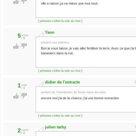
elle a raison ça va mieux que tout seul..
[ phrases cultes la raie au mur ]
Yann
5
votes
/
5
partant aux toilettes
Bon je vous laisse, je vais aller fertiliser la terre. Avec ce que j'ai
bananiers dans la rue.
[ phrases cultes la raie au mur ]
didier de l'entracte
1
vote
/
1
parlant de l'interdiction de fumer dans les bars
encore moi j'ai de la chance, j'ai une bonne extraction
[ phrases cultes la raie au mur ]
julien tarby
2
votes
/
2