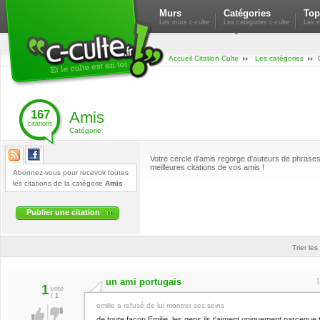
Murs
Catégories
Top
Les murs c-culte
Les catégories c-culte
Les m
Accueil Citation Culte
Les catégories
167
Amis
citations
Catégorie
Votre cercle d'amis regorge d'auteurs de phrases c
meilleures citations de vos amis !
Abonnez-vous pour recevoir toutes
les citations de la catégorie
Amis
Publier une citation
Trier les
un ami portugais
1
vote
/
1
emilie a refusé de lui montrer ses seins
de toute façon Emilie, les gens ils t'aiment uniquement parceque 