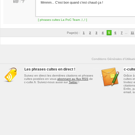
Mmmm... C'est bon quand c'est chaud ça !
[ phrases cultes La PoC Team ,!,,! ]
Page(s) :
1
2
3
4
5
6
7
...
11
Conditions Générales d'Utilisat
Les phrases cultes en direct !
c-cul
Suivez en direct les dernières
citations et phrases
Grâce à 
cultes
postées en vous
abonnant au flux RSS
de
cultes e
c-culte.fr. Suivez-nous aussi sur
Twitter
!
Invitez 
citations
Enfin, p
email, s