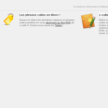
Conditions Générales d'Utilisat
Les phrases cultes en direct !
c-cul
Suivez en direct les dernières
citations et phrases
Grâce à 
cultes
postées en vous
abonnant au flux RSS
de
cultes e
c-culte.fr. Suivez-nous aussi sur
Twitter
!
Invitez 
citations
Enfin, p
email, s