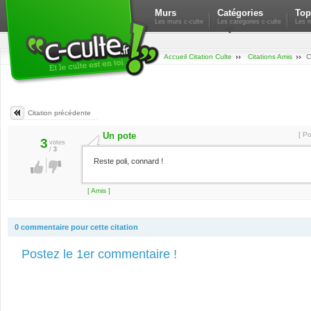
Murs
Catégories
Top
Les murs c-culte
Les catégories c-culte
Les m
Accueil Citation Culte
Citations Amis
C
Citation précédente
Un pote
[ P
3
votes
/
3
Reste poli, connard !
[ Amis ]
0 commentaire pour cette citation
Postez le 1er commentaire !