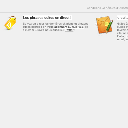
Conditions Générales d'Utilisat
Les phrases cultes en direct !
c-cul
Suivez en direct les dernières
citations et phrases
Grâce à 
cultes
postées en vous
abonnant au flux RSS
de
cultes e
c-culte.fr. Suivez-nous aussi sur
Twitter
!
Invitez 
citations
Enfin, p
email, s