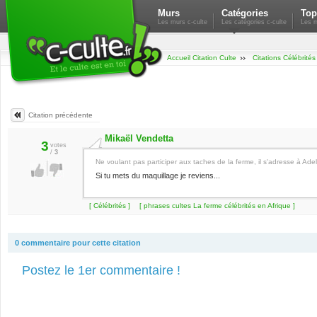
Murs
Catégories
Top
Les murs c-culte
Les catégories c-culte
Les m
Accueil Citation Culte
Citations Célébrités
Citation précédente
Mikaël Vendetta
3
votes
/
3
Ne voulant pas participer aux taches de la ferme, il s'adresse à Adel
Si tu mets du maquillage je reviens...
[ Célébrités ]
[ phrases cultes La ferme célébrités en Afrique ]
0 commentaire pour cette citation
Postez le 1er commentaire !