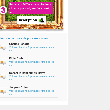
Partagez / Diffusez vos
citations
et murs par mail, sur Facebook,
...
Inscription
lection de murs de phrases cultes...
Charles Pasqua
Voir les citations & phrases cultes de ce
mur
Fight Club
Voir les citations & phrases cultes de ce
mur
Debast le Rappeur du Havre
Voir les citations & phrases cultes de ce
mur
Jacques Chirac
Voir les citations & phrases cultes de ce
mur