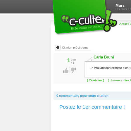
Murs
Les murs c-c
Accueil 
Citation précédente
Carla Bruni
1
vote
/
1
Le vrai anticonformiste c'est
[ Célébrités ]
[ phrases cultes 
0 commentaire pour cette citation
Postez le 1er commentaire !