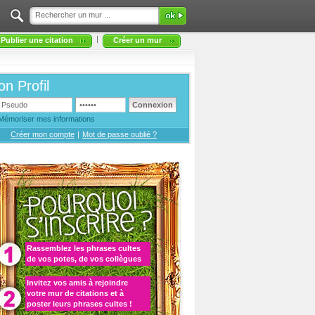
|
Publier une citation
Créer un mur
n Profil
Mémoriser mes informations
Créer mon compte
|
Mot de passe oublié ?
Rassemblez les
phrases cultes
de vos potes, de vos collègues
Invitez vos amis à rejoindre
votre
mur de citations
et à
poster leurs phrases cultes
!