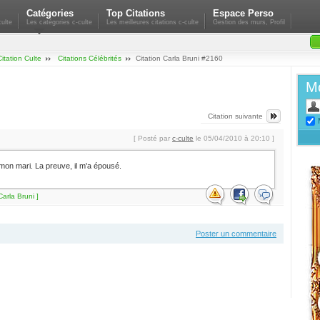
Catégories
Top Citations
Espace Perso
ulte
Les catégories c-culte
Les meilleures citations c-culte
Gestion des murs, Profil
Citation Culte
Citations Célébrités
Citation Carla Bruni #2160
Mo
Citation suivante
[ Posté par
c-culte
le 05/04/2010 à 20:10 ]
 mon mari. La preuve, il m'a épousé.
Carla Bruni ]
Poster un commentaire