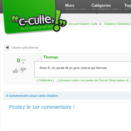
Murs
Catégories
Top
Les murs c-culte
Les catégories c-culte
Les m
Accueil Citation Culte
Citations Célébrités
Citation précédente
Thomas
0
vote
/
0
Anne-K, on aurait dit un gros cheval qui éternue
[ Célébrités ]
[ phrases cultes Les perles de Secret Story saison 4 ]
0 commentaire pour cette citation
Postez le 1er commentaire !