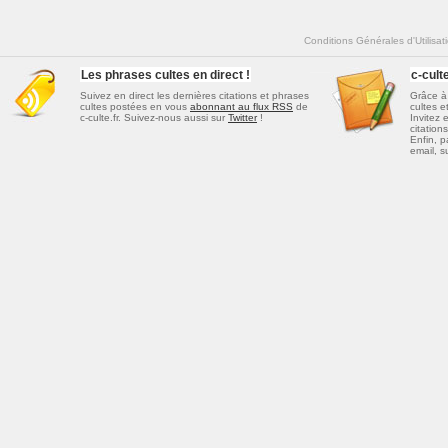
Conditions Générales d'Utilisat
Les phrases cultes en direct !
c-cul
Suivez en direct les dernières
citations et phrases
Grâce à 
cultes
postées en vous
abonnant au flux RSS
de
cultes e
c-culte.fr. Suivez-nous aussi sur
Twitter
!
Invitez 
citations
Enfin, p
email, s