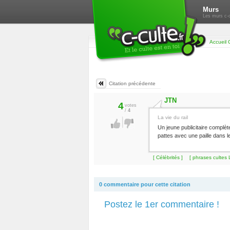
Murs
Les murs c-c
Accueil 
Citation précédente
JTN
4
votes
/
4
La vie du rail
Un jeune publicitaire complèt
pattes avec une paille dans l
[ Célébrités ]
[ phrases cultes 
0 commentaire pour cette citation
Postez le 1er commentaire !