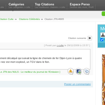
Catégories
Top Citations
Espace Perso
ulte
Les catégories c-culte
Les meilleures citations c-culte
Gestion des murs, Profil
Citation Culte
Citations Célébrités
Citation JTN #995
Mo
Citation suivante
[ Posté par
c-culte
le 29/11/2009 à 15:57 ]
ement décalqué qui suivait la ligne de chemein de fer Dijon-Lyon à quatre
e nez est mort explosé, un TGV dans le fion.
Le JTN des NULS - Le meilleur du journal de l'Emission ]
Poster un commentaire