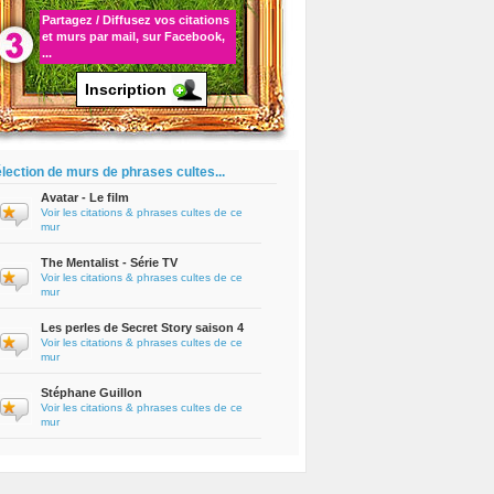
Partagez / Diffusez vos
citations
et murs par mail, sur Facebook,
...
Inscription
lection de murs de phrases cultes...
Avatar - Le film
Voir les citations & phrases cultes de ce
mur
The Mentalist - Série TV
Voir les citations & phrases cultes de ce
mur
Les perles de Secret Story saison 4
Voir les citations & phrases cultes de ce
mur
Stéphane Guillon
Voir les citations & phrases cultes de ce
mur