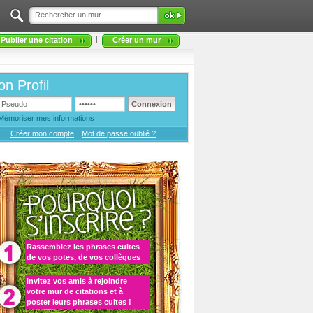
|
Publier une citation
Créer un mur
n Profil
Mémoriser mes informations
Créer mon compte
|
Mot de passe oublié ?
Rassemblez les
phrases cultes
de vos potes, de vos collègues
Invitez vos amis à rejoindre
votre
mur de citations
et à
poster leurs phrases cultes
!