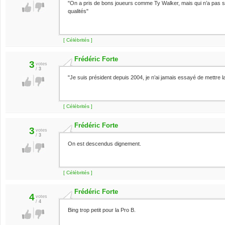
"On a pris de bons joueurs comme Ty Walker, mais qui n’a pas su s
qualités"
[ Célébrités ]
Frédéric Forte
3
votes
/
3
"Je suis président depuis 2004, je n’ai jamais essayé de mettre 
[ Célébrités ]
Frédéric Forte
3
votes
/
3
On est descendus dignement.
[ Célébrités ]
Frédéric Forte
4
votes
/
4
Bing trop petit pour la Pro B.