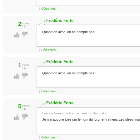
[ Célébrités ]
Frédéric Forte
2
votes
/
3
Quand on aime, on ne compte pas !
[ Célébrités ]
Frédéric Forte
1
votes
/
2
Quand on aime, on ne compte pas !
[ Célébrités ]
Frédéric Forte
5
votes
/
5
Lors de l'annonce licenciement de Giannakis
Je n'ai aucune idee sur le nom du futur entraîneur. Les idées vont 
[ Célébrités ]