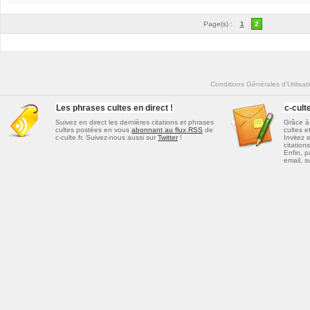
Page(s) :
1
2
Conditions Générales d'Utilisat
Les phrases cultes en direct !
c-cul
Suivez en direct les dernières
citations et phrases
Grâce à 
cultes
postées en vous
abonnant au flux RSS
de
cultes e
c-culte.fr. Suivez-nous aussi sur
Twitter
!
Invitez 
citations
Enfin, p
email, s