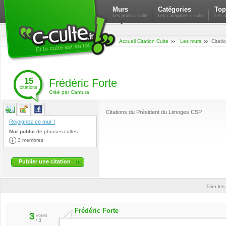
Murs
Catégories
Top
Les murs c-culte
Les catégories c-culte
Les m
Accueil Citation Culte
Les murs
Citati
15
Frédéric Forte
citations
Créé par Cantura
Citations du Président du Limoges CSP
Rejoignez ce mur !
Mur public
de
phrases cultes
3 membres
Publier une citation
Trier les
Frédéric Forte
3
votes
/
3