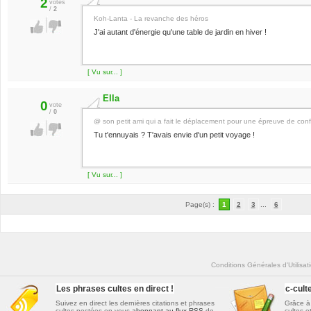
2
votes
/
2
Koh-Lanta - La revanche des héros
J'ai autant d'énergie qu'une table de jardin en hiver !
[ Vu sur... ]
Ella
0
vote
/
0
@ son petit ami qui a fait le déplacement pour une épreuve de confo
Tu t'ennuyais ? T'avais envie d'un petit voyage !
[ Vu sur... ]
Page(s) :
1
2
3
...
6
Conditions Générales d'Utilisat
Les phrases cultes en direct !
c-cul
Suivez en direct les dernières
citations et phrases
Grâce à 
cultes
postées en vous
abonnant au flux RSS
de
cultes e