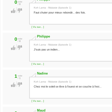
0
vote
/
0
Koh Lanta - Malaisie (épisode 1)
Faut chuter pour mieux rebondir... des fois.
[ Vu sur... ]
Philippe
0
vote
/
0
Koh Lanta - Malaisie (épisode 1)
J'suis pas un indien...
[ Vu sur... ]
Nadine
1
vote
/
1
Koh Lanta - Malaisie (épisode 1)
Chez moi le soleil se lève à l'ouest et se couche à l'est...
[ Vu sur... ]
Maud