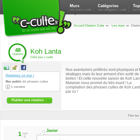
Murs
Catégories
Top
Les murs c-culte
Les catégories c-culte
Les m
Accueil Citation Culte
Les murs
Citati
48
Koh Lanta
citations
Créé par c-culte
Nos aventuriers préférés sont physiques et f
stratèges mais ils leur arrivent d'en sortir de
Rejoignez ce mur !
belles ! Et cette nouvelle saison de Koh Lan
Mur public
de
phrases cultes
Malaisie nous promet du très lourd ! La
1 membre
compilation des phrases cultes de Koh Lanta
par ici !
Publier une citation
Trier les
Javier
1
vote
/
1