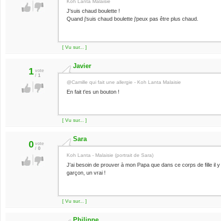
Koh Lanta Malaisie
J'suis chaud boulette !
Quand j'suis chaud boulette j'peux pas être plus chaud.
[ Vu sur... ]
Javier
1
vote
/
1
@Camille qui fait une allergie - Koh Lanta Malaisie
En fait t'es un bouton !
[ Vu sur... ]
Sara
0
vote
/
0
Koh Lanta - Malaisie (portrait de Sara)
J'ai besoin de prouver à mon Papa que dans ce corps de fille il y
garçon, un vrai !
[ Vu sur... ]
Philippe