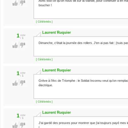
Avec tout ce qu'on nous dit sur la viande, pour continuer à en ma
boucher !
[ Célébrités ]
Laurent Ruquier
1
vote
/
1
Dimanche, c'était la journée des rollers. J'en ai pas fait : j'suis 
[ Célébrités ]
Laurent Ruquier
1
vote
/
1
Grève à l'Arc de Triomphe : le Soldat Inconnu veut qu'on rempla
électrique.
[ Célébrités ]
Laurent Ruquier
1
vote
/
1
J'ai gardé des preuves pour montrer que j'ai toujours payé mes i
!