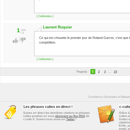
[ Célébrités ]
Laurent Ruquier
1
vote
/
1
Ce qui est chouette le premier jour de Roland-Garros, c'est que 
compétition.
[ Célébrités ]
Page(s) :
1
2
3
...
10
Conditions Générales d'Utilisat
Les phrases cultes en direct !
c-cul
Suivez en direct les dernières
citations et phrases
Grâce à 
cultes
postées en vous
abonnant au flux RSS
de
cultes e
c-culte.fr. Suivez-nous aussi sur
Twitter
!
Invitez 
citations
Enfin, p
email, s