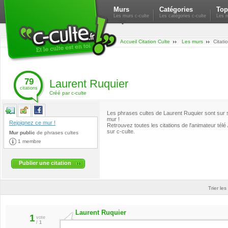
Murs
Catégories
Top
Les murs c-culte
Les catégories c-culte
Les m
Accueil Citation Culte
Les murs
Citati
79
Laurent Ruquier
citations
Créé par c-culte
Les phrases cultes de Laurent Ruquier sont sur 
mur !
Rejoignez ce mur !
Retrouvez toutes les citations de l'animateur télé 
sur c-culte.
Mur public
de
phrases cultes
1 membre
Publier une citation
Trier les
Laurent Ruquier
1
vote
/
1