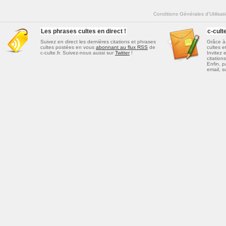
Conditions Générales d'Utilisat
Les phrases cultes en direct !
c-cul
Suivez en direct les dernières
citations et phrases
Grâce à 
cultes
postées en vous
abonnant au flux RSS
de
cultes e
c-culte.fr. Suivez-nous aussi sur
Twitter
!
Invitez 
citations
Enfin, p
email, s