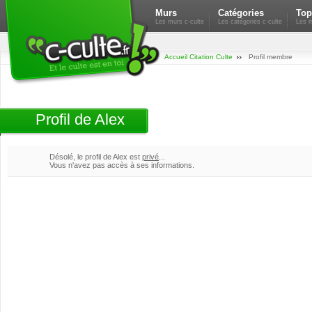
Murs
Catégories
Top
Les murs c-culte
Les catégories c-culte
Les m
Accueil Citation Culte
Profil membre
Profil de Alex
Désolé, le profil de Alex est
privé
...
Vous n'avez pas accès à ses informations.