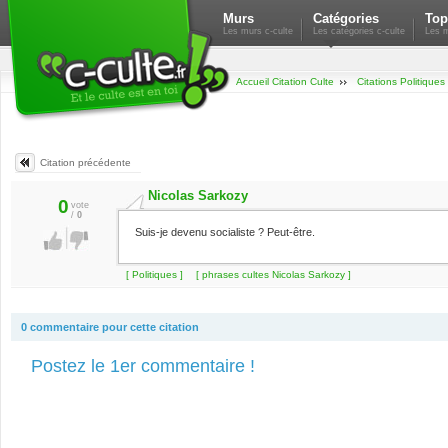
Murs
Catégories
Top
Les murs c-culte
Les catégories c-culte
Les m
Accueil Citation Culte
Citations Politiques
Citation précédente
Nicolas Sarkozy
0
vote
/
0
Suis-je devenu socialiste ? Peut-être.
[ Politiques ]
[ phrases cultes Nicolas Sarkozy ]
0 commentaire pour cette citation
Postez le 1er commentaire !