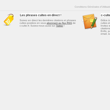
Conditions Générales d'Utilisat
Les phrases cultes en direct !
c-cul
Suivez en direct les dernières
citations et phrases
Grâce à 
cultes
postées en vous
abonnant au flux RSS
de
cultes e
c-culte.fr. Suivez-nous aussi sur
Twitter
!
Invitez 
citations
Enfin, p
email, s