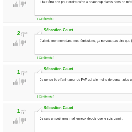
Il faut être con pour croire qu'on a beaucoup d'amis dans ce méti
[ Célébrités ]
Sébastien Cauet
2
votes
/
2
J'ai mis mon nom dans mes émissions, ça ne veut pas dire que je
[ Célébrités ]
Sébastien Cauet
1
votes
/
2
Je pense être l'animateur du PAF qui a le moins de dents...plus q
[ Célébrités ]
Sébastien Cauet
1
vote
/
1
Je suis un petit gros malheureux depuis que je suis gamin.