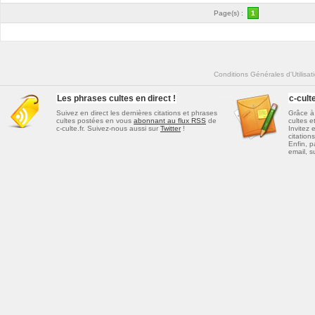
Page(s) :
1
Conditions Générales d'Utilisat
Les phrases cultes en direct !
c-cul
Suivez en direct les dernières
citations et phrases
Grâce à 
cultes
postées en vous
abonnant au flux RSS
de
cultes e
c-culte.fr. Suivez-nous aussi sur
Twitter
!
Invitez 
citations
Enfin, p
email, s