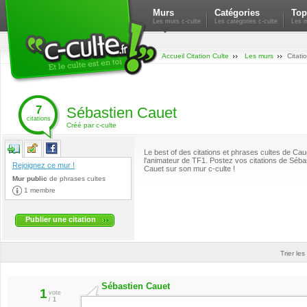
Murs
Catégories
Top
Les murs c-culte
Les catégories c-culte
Les m
Accueil Citation Culte
Les murs
Citati
7
Sébastien Cauet
citations
Créé par c-culte
Le best of des citations et phrases cultes de Cau
l'animateur de TF1. Postez vos citations de Séba
Rejoignez ce mur !
Cauet sur son mur c-culte !
Mur public
de
phrases cultes
1 membre
Publier une citation
Trier les
Sébastien Cauet
1
vote
/
1