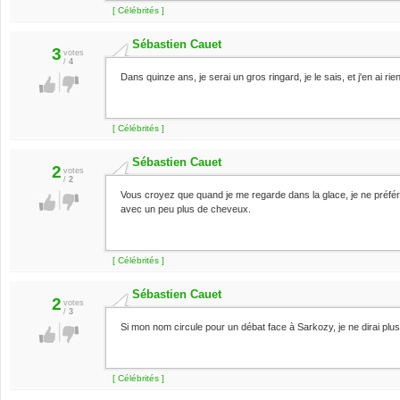
[ Célébrités ]
Sébastien Cauet
3
votes
/
4
Dans quinze ans, je serai un gros ringard, je le sais, et j'en ai rien
[ Célébrités ]
Sébastien Cauet
2
votes
/
2
Vous croyez que quand je me regarde dans la glace, je ne préfér
avec un peu plus de cheveux.
[ Célébrités ]
Sébastien Cauet
2
votes
/
3
Si mon nom circule pour un débat face à Sarkozy, je ne dirai plus
[ Célébrités ]