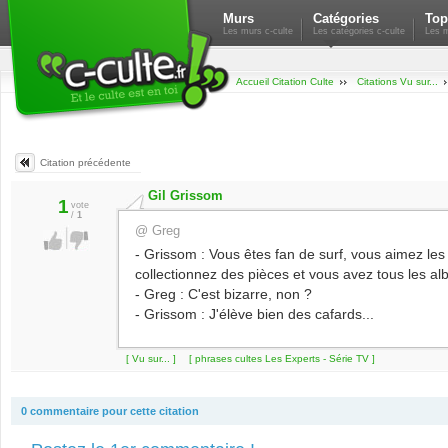
Murs
Catégories
Top
Les murs c-culte
Les catégories c-culte
Les m
Accueil Citation Culte
Citations Vu sur...
Citation précédente
Gil Grissom
1
vote
/
1
@ Greg
- Grissom : Vous êtes fan de surf, vous aimez le
collectionnez des pièces et vous avez tous les 
- Greg : C'est bizarre, non ?
- Grissom : J'élève bien des cafards...
[ Vu sur... ]
[ phrases cultes Les Experts - Série TV ]
0 commentaire pour cette citation