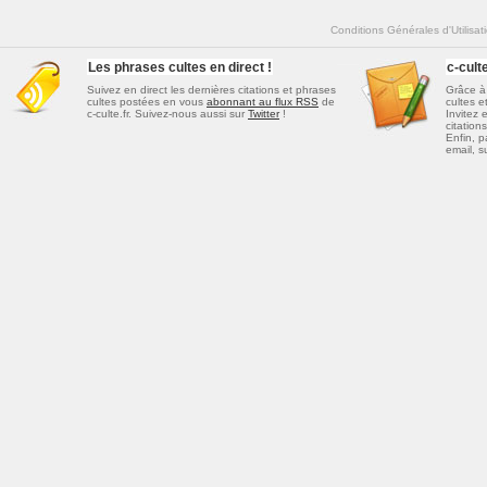
Conditions Générales d'Utilisat
Les phrases cultes en direct !
c-cul
Suivez en direct les dernières
citations et phrases
Grâce à 
cultes
postées en vous
abonnant au flux RSS
de
cultes e
c-culte.fr. Suivez-nous aussi sur
Twitter
!
Invitez 
citations
Enfin, p
email, s