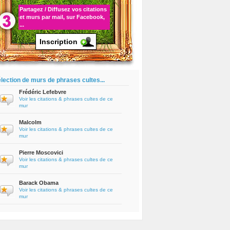
Partagez / Diffusez vos
citations
et murs par mail, sur Facebook,
...
Inscription
lection de murs de phrases cultes...
Frédéric Lefebvre
Voir les citations & phrases cultes de ce
mur
Malcolm
Voir les citations & phrases cultes de ce
mur
Pierre Moscovici
Voir les citations & phrases cultes de ce
mur
Barack Obama
Voir les citations & phrases cultes de ce
mur