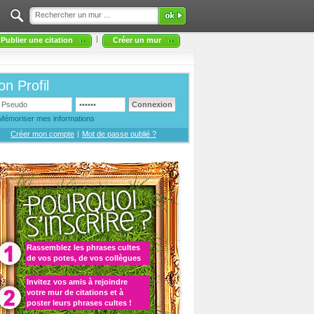
|
Publier une citation
Créer un mur
n Profil
Mémoriser mes informations
Créer mon compte
|
Mot de passe oublié ?
Rassemblez les
phrases cultes
de vos potes, de vos collègues
Invitez vos amis à rejoindre
votre
mur de citations
et à
poster leurs phrases cultes
!