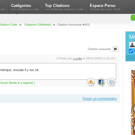
Catégories
Top Citations
Espace Perso
ulte
Les catégories c-culte
Les meilleures citations c-culte
Gestion des murs, Profil
Citation Culte
Citations Célébrités
Citation Anonyme #402
Mo
Citation suivante
[ Posté par
c-culte
le 09/11/2009 à 15:15 ]
érique, ensuite il y est né.
Chuck Norris is a legend ]
Poster un commentaire