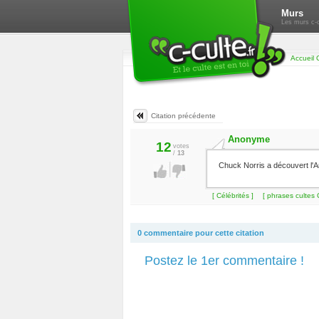
Murs
Les murs c-c
Accueil 
Citation précédente
Anonyme
12
votes
/
13
Chuck Norris a découvert l'Am
[ Célébrités ]
[ phrases cultes 
0 commentaire pour cette citation
Postez le 1er commentaire !