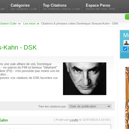
Catégories
Top Citations
Espace Perso
ulte
Les catégories c-culte
Les meilleures citations c-culte
Gestion des murs, Profil
Citation Culte
Les murs
Citations & phrases cultes Dominique Strauss-Kahn - DSK
Mo
s-Kahn - DSK
 une sale affaire de viol, Dominique
- ex-patron du FMI et fameux "éléphant"
aliste (PS) - n'en possède pas moins son lot
ltes...
postez vos citations de DSK favorites sur
Trier les citations par :
Kahn
[ Posté par
c-culte
le 11/07/2013 à 10:03 ]