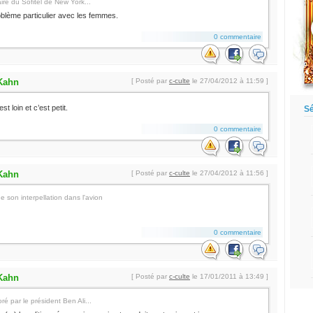
ire du Sofitel de New York...
blème particulier avec les femmes.
0 commentaire
Kahn
[ Posté par
c-culte
le 27/04/2012 à 11:59 ]
st loin et c’est petit.
Sé
0 commentaire
Kahn
[ Posté par
c-culte
le 27/04/2012 à 11:56 ]
 son interpellation dans l'avion
0 commentaire
Kahn
[ Posté par
c-culte
le 17/01/2011 à 13:49 ]
é par le président Ben Ali...