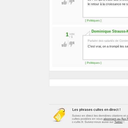
le retour à la croissance ne 
[ Politiques ]
Dominique Strauss-
1
vote
/
1
Parlalnt des salariés de Contin
C'est vrai, on a trompé les sa
[ Politiques ]
Les phrases cultes en direct !
Suivez en direct les dernières
citations et
cultes
postées en vous
abonnant au flux
c-culte.fr. Suivez-nous aussi sur
Twitter
!