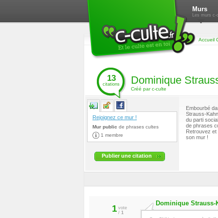
Murs
Les murs c-c
Accueil 
13
Dominique Straus
citations
Créé par c-culte
Embourbé dans
Strauss-Kahn 
Rejoignez ce mur !
du parti soci
de phrases cu
Mur public
de
phrases cultes
Retrouvez et 
1 membre
son mur !
Publier une citation
Dominique Strauss-
1
vote
/
1