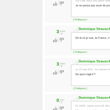
Sur CNN, deux ans après l'affa
Je ne pense pas avoir de pro
[ Politiques ]
Dominique Strauss-
3
votes
/
3
De là où je suis, la France, c’e
[ Politiques ]
Dominique Strauss-
3
votes
/
3
Le 15 mai 2011 - Au moment de
De quoi s'agit-il ?
[ Politiques ]
Dominique Strauss-
0
vote
/
1
En 2008 - Après avoir été décor