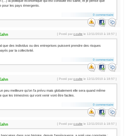
 (...) la politique économique qui est conduite est saine, et je pense que
e pour les pays émergents.
0 commentaire
Kahn
[ Posté par
c-culte
le 12/11/2010 à 18:57 ]
al que des individus ou des entreprises puissent prendre des risques
yés par la collectivité.
0 commentaire
Kahn
[ Posté par
c-culte
le 12/11/2010 à 18:57 ]
un peu meilleure qu'on l'a prévu mais globalement elle sera quand même
e que les trimestres qui vont venir vont être faciles.
0 commentaire
Kahn
[ Posté par
c-culte
le 12/11/2010 à 18:57 ]
s bancaires dans son histoire, depuis l'aprèsguerre, a noté une constante :