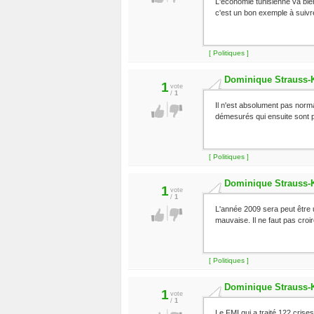
L'économie tunisienne va bien
c'est un bon exemple à suivr
[ Politiques ]
Dominique Strauss-
1
vote
/
1
Il n'est absolument pas norm
démesurés qui ensuite sont pa
[ Politiques ]
Dominique Strauss-
1
vote
/
1
L'année 2009 sera peut être 
mauvaise. Il ne faut pas croir
[ Politiques ]
Dominique Strauss-
1
vote
/
1
Le FMI qui a traité 122 crise