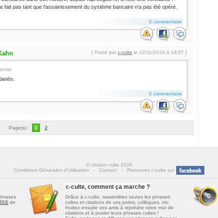
se fait pas tant que l'assainissement du système bancaire n'a pas été opéré.
0 commentaire
Kahn
[ Posté par
c-culte
le 12/11/2010 à 18:57 ]
ental
lariés.
0 commentaire
Page(s) :
1
2
© citation culte 2026
Conditions Générales d'Utilisation
-
Contact
-
Retrouvez c-culte sur
c-culte, comment ça marche ?
 phrases
Grâce à c-culte, rassemblez toutes les
phrases
 RSS
de
cultes et citations de vos potes, collègues
, etc.
Invitez ensuite vos amis à rejoindre votre mur de
citations
et à poster leurs phrases cultes !