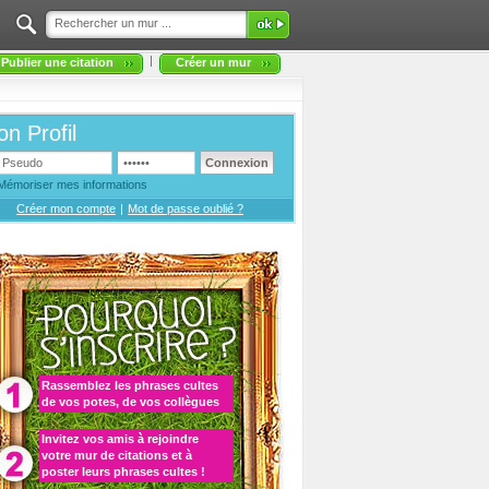
|
Publier une citation
Créer un mur
n Profil
Mémoriser mes informations
Créer mon compte
|
Mot de passe oublié ?
Rassemblez les
phrases cultes
de vos potes, de vos collègues
Invitez vos amis à rejoindre
votre
mur de citations
et à
poster leurs phrases cultes
!