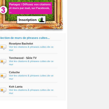
Partagez / Diffusez vos
citations
et murs par mail, sur Facebook,
...
Inscription
lection de murs de phrases cultes...
Roselyne Bachelot
Voir les citations & phrases cultes de ce
mur
Torchwood - Série TV
Voir les citations & phrases cultes de ce
mur
Coluche
Voir les citations & phrases cultes de ce
mur
Koh Lanta
Voir les citations & phrases cultes de ce
mur