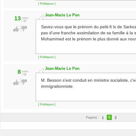
[ Politiques ]
Jean-Marie Le Pen
13
votes
/
17
Savez-vous que le prénom du petit-fi ls de Sarkoz
pas d'une franche assimilation de sa famille à la 
Mohammed est le prénom le plus donné aux nouv
[ Politiques ]
Jean-Marie Le Pen
8
votes
/
11
M. Besson s'est conduit en ministre socialiste, c'e
immigrationniste.
[ Politiques ]
Page(s) :
1
2
3