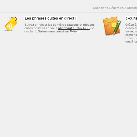
Conditions Générales d'Utilisat
Les phrases cultes en direct !
c-cul
Suivez en direct les dernières
citations et phrases
Grâce à 
cultes
postées en vous
abonnant au flux RSS
de
cultes e
c-culte.fr. Suivez-nous aussi sur
Twitter
!
Invitez 
citations
Enfin, p
email, s