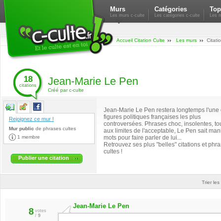
Murs
Catégories
Top
Les murs c-culte
Les catégories c-culte
Les m
Accueil Citation Culte
Les murs
Citati
18
Jean-Marie Le Pen
citations
Créé par c-culte
Jean-Marie Le Pen restera longtemps l'une
figures politiques françaises les plus
Rejoignez ce mur !
controversées. Phrases choc, insolentes, to
Mur public
de
phrases cultes
aux limites de l'acceptable, Le Pen sait man
1 membre
mots pour faire parler de lui...
Retrouvez ses plus "belles" citations et phr
cultes !
Publier une citation
Trier les
Jean-Marie Le Pen
8
votes
/
9