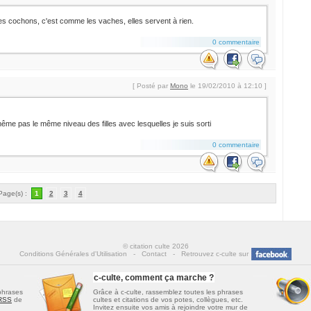
s cochons, c'est comme les vaches, elles servent à rien.
0 commentaire
[ Posté par
Mono
le 19/02/2010 à 12:10 ]
 même pas le même niveau des filles avec lesquelles je suis sorti
0 commentaire
Page(s) :
1
2
3
4
© citation culte 2026
Conditions Générales d'Utilisation
-
Contact
-
Retrouvez c-culte sur
c-culte, comment ça marche ?
 phrases
Grâce à c-culte, rassemblez toutes les
phrases
 RSS
de
cultes et citations de vos potes, collègues
, etc.
Invitez ensuite vos amis à rejoindre votre mur de