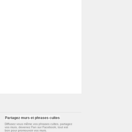
Partagez murs et phrases cultes
Diffusez vous même vos
phrases cultes
, partagez
vos murs, devenez Fan sur Facebook, tout est
bon pour promouvoir vos murs.