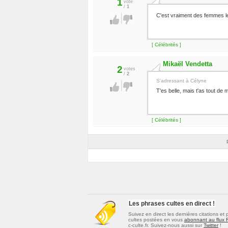
1
vote
/
1
C'est vraiment des femmes le
[ Célébrités ]
Mikaël Vendetta
2
votes
/
2
S'adressant à Célyne
T'es belle, mais t'as tout de
[ Célébrités ]
Les phrases cultes en direct !
Suivez en direct les dernières
citations et
cultes
postées en vous
abonnant au flux
c-culte.fr. Suivez-nous aussi sur
Twitter
!