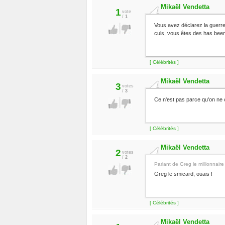
Mikaël Vendetta
1
vote
/
1
Vous avez déclarez la guerre
culs, vous êtes des has been
[ Célébrités ]
Mikaël Vendetta
3
votes
/
3
Ce n'est pas parce qu'on ne 
[ Célébrités ]
Mikaël Vendetta
2
votes
/
2
Parlant de Greg le millionnaire
Greg le smicard, ouais !
[ Célébrités ]
Mikaël Vendetta