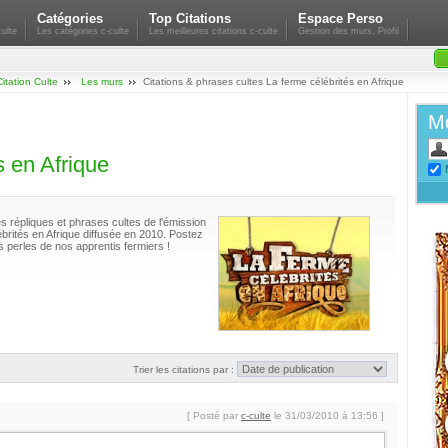
Catégories
Top Citations
Espace Perso
ulte
Les catégories c-culte
Les meilleures citations c-culte
Gestion des murs, Profil
Citation Culte
Les murs
Citations & phrases cultes La ferme célébrités en Afrique
Mo
s en Afrique
es répliques et phrases cultes de l'émission
brités en Afrique diffusée en 2010. Postez
s perles de nos apprentis fermiers !
Trier les citations par :
[ Posté par
c-culte
le 31/03/2010 à 13:56 ]