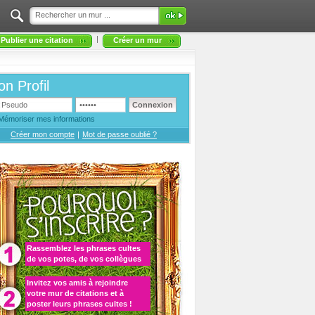
|
Publier une citation
Créer un mur
n Profil
Mémoriser mes informations
Créer mon compte
|
Mot de passe oublié ?
Rassemblez les
phrases cultes
de vos potes, de vos collègues
Invitez vos amis à rejoindre
votre
mur de citations
et à
poster leurs phrases cultes
!