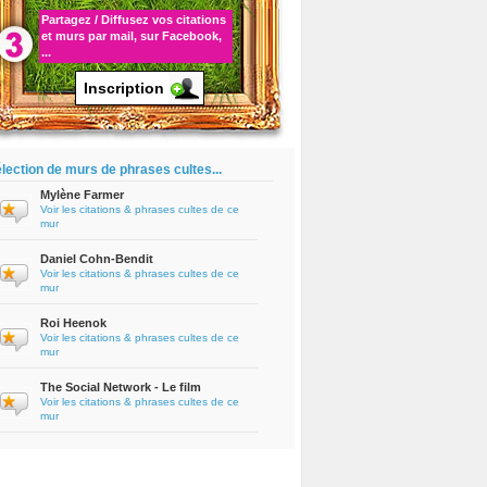
Partagez / Diffusez vos
citations
et murs par mail, sur Facebook,
...
Inscription
lection de murs de phrases cultes...
Mylène Farmer
Voir les citations & phrases cultes de ce
mur
Daniel Cohn-Bendit
Voir les citations & phrases cultes de ce
mur
Roi Heenok
Voir les citations & phrases cultes de ce
mur
The Social Network - Le film
Voir les citations & phrases cultes de ce
mur