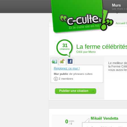
Murs
Les murs c-c
Accueil 
31
La ferme célébrité
citations
Créé par Mono
Le meilleur d
la Ferme Célé
Rejoignez ce mur !
vous aussi le
Mur public
de
phrases cultes
2 membres
Publier une citation
Mikaël Vendetta
0
vote
/
0