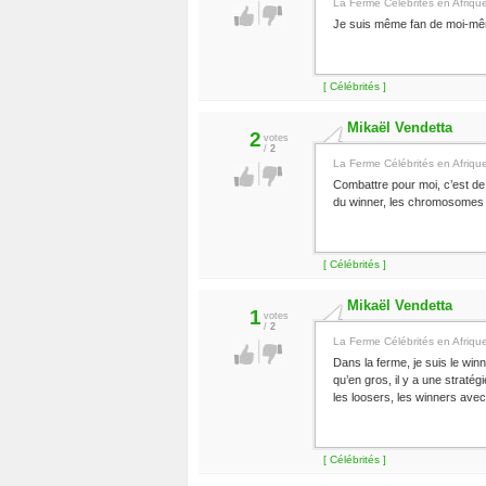
La Ferme Célébrités en Afriqu
Je suis même fan de moi-mê
[ Célébrités ]
Mikaël Vendetta
2
votes
/
2
La Ferme Célébrités en Afriqu
Combattre pour moi, c’est de la
du winner, les chromosomes d’
[ Célébrités ]
Mikaël Vendetta
1
votes
/
2
La Ferme Célébrités en Afriqu
Dans la ferme, je suis le winn
qu’en gros, il y a une straté
les loosers, les winners avec
[ Célébrités ]