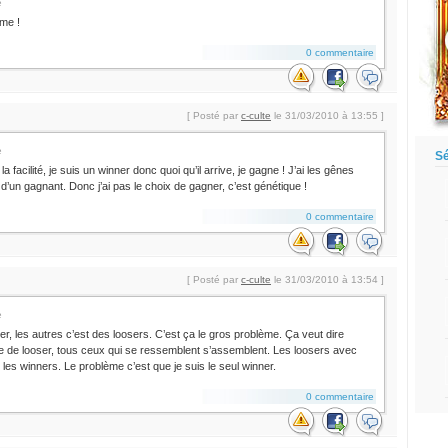
e
me !
0 commentaire
[ Posté par
c-culte
le 31/03/2010 à 13:55 ]
e
Sé
 facilité, je suis un winner donc quoi qu’il arrive, je gagne ! J’ai les gênes
un gagnant. Donc j’ai pas le choix de gagner, c’est génétique !
0 commentaire
[ Posté par
c-culte
le 31/03/2010 à 13:54 ]
e
er, les autres c’est des loosers. C’est ça le gros problème. Ça veut dire
gie de looser, tous ceux qui se ressemblent s’assemblent. Les loosers avec
 les winners. Le problème c’est que je suis le seul winner.
0 commentaire