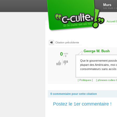
Murs
Les murs c-c
Accueil 
Citation précédente
George W. Bush
0
vote
/
0
Que le gouvernement possède
plupart des Américains, moi co
consommateurs sans accès au
[ Politiques ]
[ phrases cultes
0 commentaire pour cette citation
Postez le 1er commentaire !