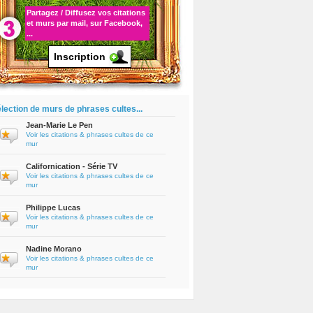
Partagez / Diffusez vos
citations
et murs par mail, sur Facebook,
...
Inscription
lection de murs de phrases cultes...
Jean-Marie Le Pen
Voir les citations & phrases cultes de ce
mur
Californication - Série TV
Voir les citations & phrases cultes de ce
mur
Philippe Lucas
Voir les citations & phrases cultes de ce
mur
Nadine Morano
Voir les citations & phrases cultes de ce
mur