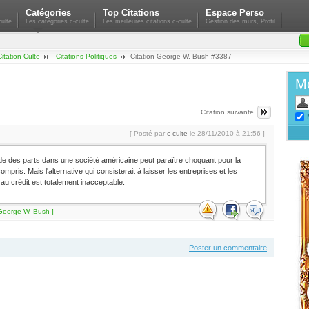
Catégories
Top Citations
Espace Perso
ulte
Les catégories c-culte
Les meilleures citations c-culte
Gestion des murs, Profil
Citation Culte
Citations Politiques
Citation George W. Bush #3387
Mo
Citation suivante
[ Posté par
c-culte
le 28/11/2010 à 21:56 ]
 des parts dans une société américaine peut paraître choquant pour la
mpris. Mais l'alternative qui consisterait à laisser les entreprises et les
 crédit est totalement inacceptable.
 George W. Bush ]
Poster un commentaire