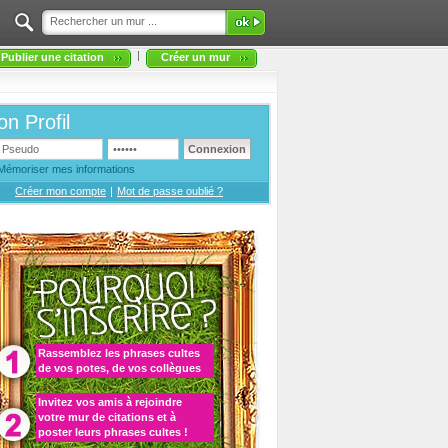
|
Publier une citation
Créer un mur
n Profil
Mémoriser mes informations
Créer mon compte
|
Mot de passe oublié ?
Rassemblez les
phrases cultes
de vos potes, de vos collègues
Invitez vos amis à rejoindre
votre
mur de citations
et à
poster leurs phrases cultes
!