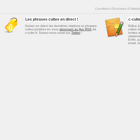
Conditions Générales d'Utilisat
Les phrases cultes en direct !
c-cul
Suivez en direct les dernières
citations et phrases
Grâce à 
cultes
postées en vous
abonnant au flux RSS
de
cultes e
c-culte.fr. Suivez-nous aussi sur
Twitter
!
Invitez 
citations
Enfin, p
email, s