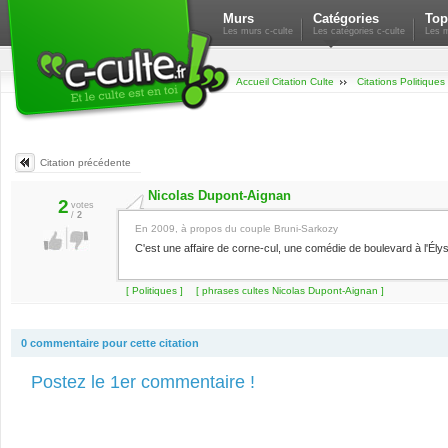
Murs
Catégories
Top
Les murs c-culte
Les catégories c-culte
Les m
Accueil Citation Culte
Citations Politiques
Citation précédente
Nicolas Dupont-Aignan
2
votes
/
2
En 2009, à propos du couple Bruni-Sarkozy
C'est une affaire de corne-cul, une comédie de boulevard à l'Ély
[ Politiques ]
[ phrases cultes Nicolas Dupont-Aignan ]
0 commentaire pour cette citation
Postez le 1er commentaire !