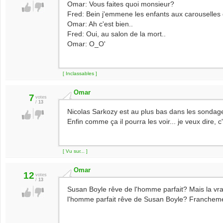
Omar: Vous faites quoi monsieur?
Fred: Bein j'emmene les enfants aux carouselles
Omar: Ah c'est bien..
Fred: Oui, au salon de la mort..
Omar: O_O'
[ Inclassables ]
Omar
7
votes
/
13
Nicolas Sarkozy est au plus bas dans les sondag
Enfin comme ça il pourra les voir... je veux dire, c
[ Vu sur... ]
Omar
12
votes
/
13
Susan Boyle rêve de l'homme parfait? Mais la vrai
l'homme parfait rêve de Susan Boyle? Franchemen