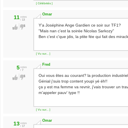
[ Célébrités ]
Omar
11
votes
/
13
Y'a Joséphine Ange Gardien ce soir sur TF1?
"Mais nan c'est la soirée Nicolas Sarkozy"
Ben c'est c'que jdis, la ptite fée qui fait des miracle
[ Vu sur... ]
Fred
5
votes
/
7
Oui vous êtes au courant? la production industrie
Génial j'suis trop content youpi yé éh!!
ça y est ma femme va revnir, j'vais trouver un tra
m'appeler pauv' type !!
[ Vu sur... ]
Omar
13
votes
/
17