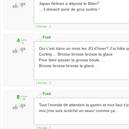
Japan Airlines a déposé le Bilan?
... il doivent avoir de gros sushis !
[ Vu sur... ]
Fred
4
votes
/
6
Oui c'est dans un mois les JO d'hiver? J'ai hât
Curling ... Brosse brosse brosse la glace
Pour faire passer la grosse boule.....
Brosse brosse brosse la glace...
[ Vu sur... ]
Fred
8
votes
/
10
Tout l'monde dit attention la gastro et tout faut s'p
moi j'me suis scotché un seau! comme ça...
[ Vu sur... ]