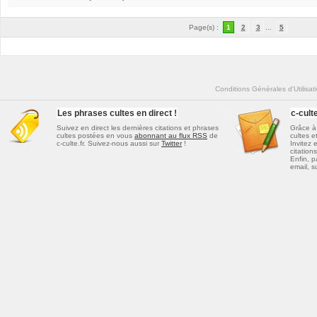
Page(s) :
1
2
3
...
5
Conditions Générales d'Utilisat
Les phrases cultes en direct !
c-cul
Suivez en direct les dernières
citations et phrases
Grâce à 
cultes
postées en vous
abonnant au flux RSS
de
cultes e
c-culte.fr. Suivez-nous aussi sur
Twitter
!
Invitez 
citations
Enfin, p
email, s