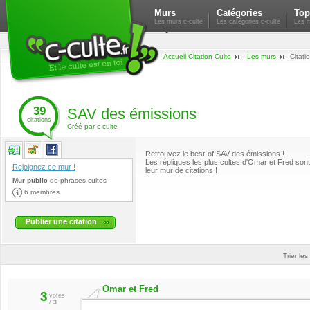
Murs
Catégories
Top
Les murs c-culte
Les catégories c-culte
Les m
Accueil Citation Culte
Les murs
Citati
39
SAV des émissions
citations
Créé par c-culte
Retrouvez le best-of SAV des émissions !
Les répliques les plus cultes d'Omar et Fred sont
Rejoignez ce mur !
leur mur de citations !
Mur public
de
phrases cultes
6 membres
Publier une citation
Trier les
Omar et Fred
3
votes
/
3