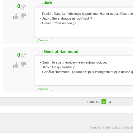
Jack
0
vote
/
0
- Daniel : Dans la mythologie égyptienne, Hathor est la déesse de la
- Jack : Sexe, drogue et rock'n'roll ?
- Daniel : C'est un peu ça.
[ Vu sur... ]
Général Hammond
0
vote
/
0
- Sam : Je suis théoricienne en astrophysique.
- Jack : Ce qui signifie ?
- Général Hammond : Qu'elle est plus intelligente et plus maline 
[ Vu sur... ]
Page(s) :
1
2
Conditions Générales d'Utilisat