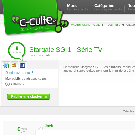
Murs
Catégories
Top
Les murs c-culte
Les catégories c-culte
Les m
Accueil Citation Culte
Les murs
Citati
9
Stargate SG-1 - Série TV
citations
Créé par c-culte
Le meilleur Stargate SG-1 : les citations, réplique
autres phrases cultes sont sur le mur de la série 
Rejoignez ce mur !
Mur public
de
phrases cultes
1 membre
Publier une citation
Trier les
Jack
0
vote
/
0