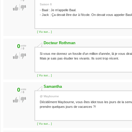
/
0
Saison 6
- Baal : Je m'appelle Baal.
- Jack : Ça devait être dur à l'école. On devait vous appeler Bas
[ Vu sur... ]
Docteur Rothman
0
vote
/
0
Si vous me donnez un fossile d'un million d'année, là je vous dirai
Mais je sais pas étudier les vivants. Ils sont trop récent.
[ Vu sur... ]
Samantha
0
vote
/
0
@ Maybourne
Décidément Maybourne, vous êtes idiot tous les jours de la semai
prendre quelques jours de vacances ?!
[ Vu sur... ]