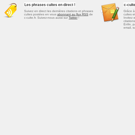
Les phrases cultes en direct !
c-cul
Suivez en direct les dernières
citations et phrases
Grâce à 
cultes
postées en vous
abonnant au flux RSS
de
cultes e
c-culte.fr. Suivez-nous aussi sur
Twitter
!
Invitez 
citations
Enfin, p
email, s