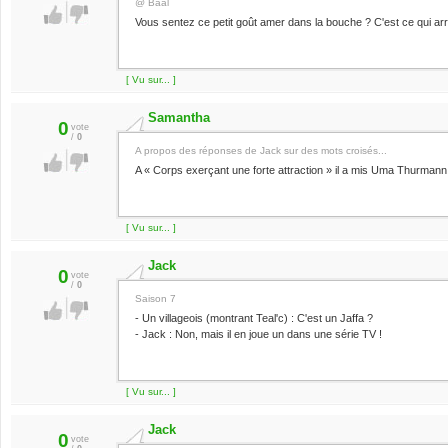
@ Baal
Vous sentez ce petit goût amer dans la bouche ? C'est ce qui arri
[ Vu sur... ]
Samantha
0
vote
/
0
A propos des réponses de Jack sur des mots croisés...
A « Corps exerçant une forte attraction » il a mis Uma Thurmann 
[ Vu sur... ]
Jack
0
vote
/
0
Saison 7
- Un villageois (montrant Teal'c) : C'est un Jaffa ?
- Jack : Non, mais il en joue un dans une série TV !
[ Vu sur... ]
Jack
0
vote