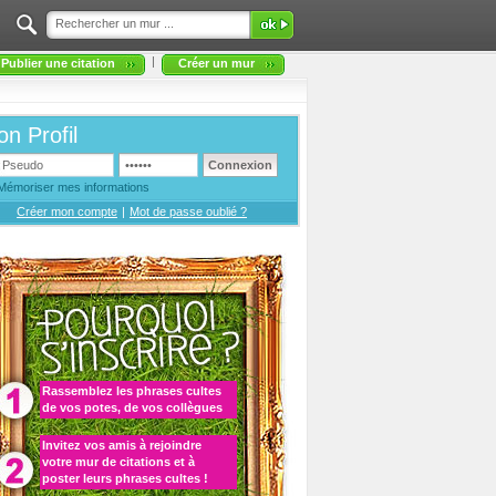
|
Publier une citation
Créer un mur
n Profil
Mémoriser mes informations
Créer mon compte
|
Mot de passe oublié ?
Rassemblez les
phrases cultes
de vos potes, de vos collègues
Invitez vos amis à rejoindre
votre
mur de citations
et à
poster leurs phrases cultes
!