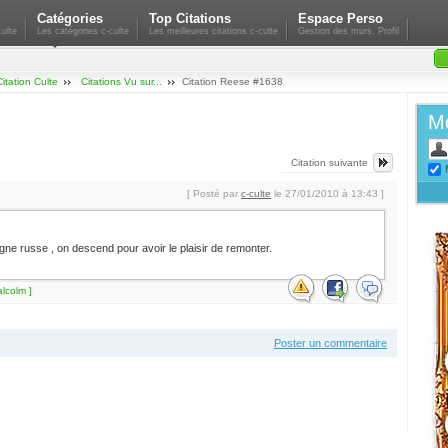
Catégories
Top Citations
Espace Perso
ulte
Les catégories c-culte
Les meilleures citations c-culte
Gestion des murs, Profil
Citation Culte
Citations Vu sur...
Citation Reese #1638
Mo
Citation suivante
[ Posté par
c-culte
le 27/01/2010 à 13:43 ]
e russe , on descend pour avoir le plaisir de remonter.
lcolm ]
Poster un commentaire