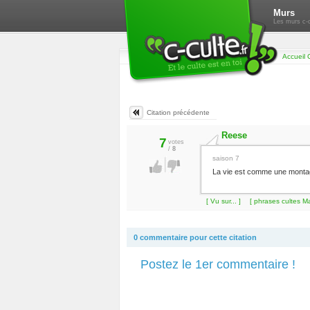
Murs
Les murs c-c
Accueil 
Citation précédente
Reese
7
votes
/
8
saison 7
La vie est comme une montagn
[ Vu sur... ]
[ phrases cultes Ma
0 commentaire pour cette citation
Postez le 1er commentaire !