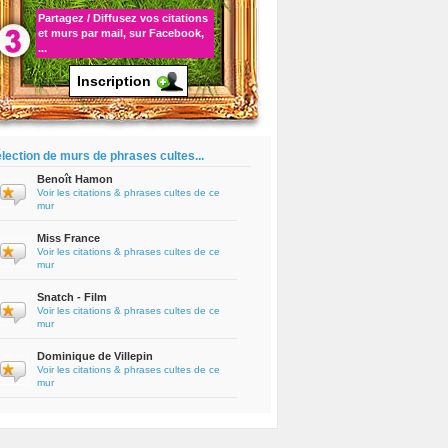
Partagez / Diffusez vos
citations
et murs par mail, sur Facebook,
...
Inscription
lection de murs de phrases cultes...
Benoît Hamon
Voir les citations & phrases cultes de ce
mur
Miss France
Voir les citations & phrases cultes de ce
mur
Snatch - Film
Voir les citations & phrases cultes de ce
mur
Dominique de Villepin
Voir les citations & phrases cultes de ce
mur