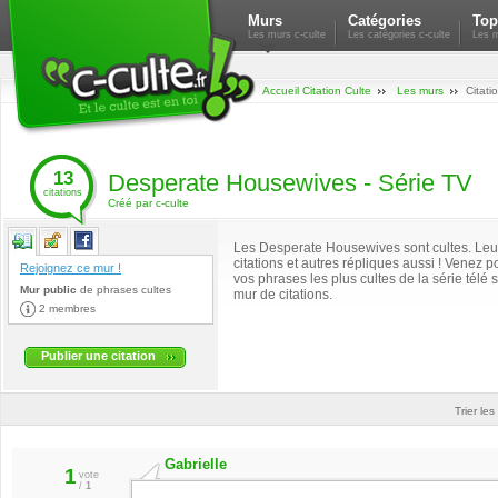
Murs
Catégories
Top
Les murs c-culte
Les catégories c-culte
Les m
Accueil Citation Culte
Les murs
Citati
13
Desperate Housewives - Série TV
citations
Créé par c-culte
Les Desperate Housewives sont cultes. Leu
citations et autres répliques aussi ! Venez p
Rejoignez ce mur !
vos phrases les plus cultes de la série télé s
Mur public
de
phrases cultes
mur de citations.
2 membres
Publier une citation
Trier les
Gabrielle
1
vote
/
1