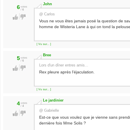
John
6
votes
/
6
@ Carlos
Vous ne vous êtes jamais posé la question de sav
homme de Wisteria Lane à qui on tond la pelouse
[ Vu sur... ]
Bree
5
votes
/
6
Lors d'un dîner entres amis...
Rex pleure après l'éjaculation.
[ Vu sur... ]
Le jardinier
4
votes
/
4
@ Gabrielle
Est-ce que vous voulez que je vienne sans pren
dernière fois Mme Solis ?