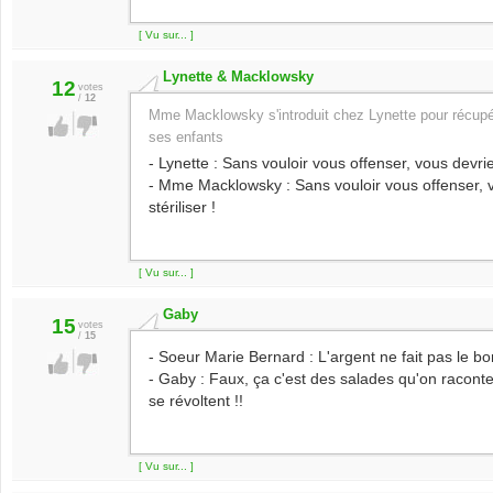
[ Vu sur... ]
Lynette & Macklowsky
12
votes
/
12
Mme Macklowsky s'introduit chez Lynette pour récupér
ses enfants
- Lynette : Sans vouloir vous offenser, vous devrie
- Mme Macklowsky : Sans vouloir vous offenser, v
stériliser !
[ Vu sur... ]
Gaby
15
votes
/
15
- Soeur Marie Bernard : L'argent ne fait pas le bo
- Gaby : Faux, ça c'est des salades qu'on raconte
se révoltent !!
[ Vu sur... ]