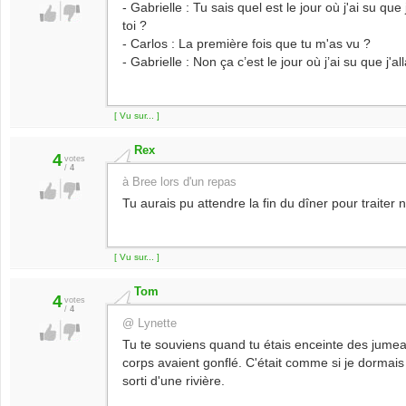
- Gabrielle : Tu sais quel est le jour où j'ai su qu
toi ?
- Carlos : La première fois que tu m'as vu ?
- Gabrielle : Non ça c’est le jour où j’ai su que j'al
[ Vu sur... ]
Rex
4
votes
/
4
à Bree lors d'un repas
Tu aurais pu attendre la fin du dîner pour traiter 
[ Vu sur... ]
Tom
4
votes
/
4
@ Lynette
Tu te souviens quand tu étais enceinte des jumea
corps avaient gonflé. C'était comme si je dormais
sorti d'une rivière.