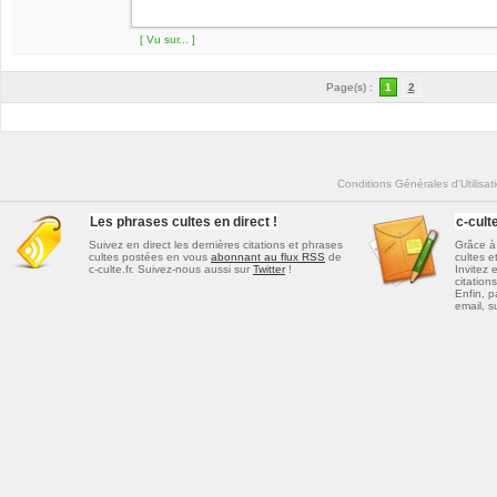
[ Vu sur... ]
Page(s) :
1
2
Conditions Générales d'Utilisat
Les phrases cultes en direct !
c-cul
Suivez en direct les dernières
citations et phrases
Grâce à 
cultes
postées en vous
abonnant au flux RSS
de
cultes e
c-culte.fr. Suivez-nous aussi sur
Twitter
!
Invitez 
citations
Enfin, p
email, s