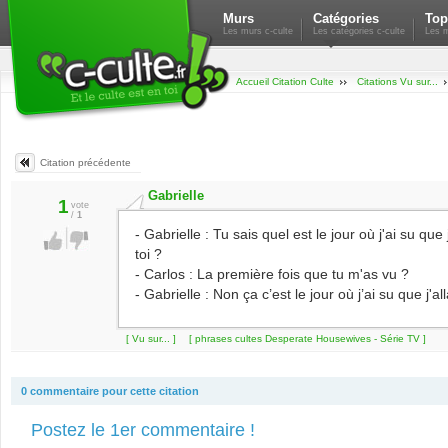
Murs
Catégories
Top
Les murs c-culte
Les catégories c-culte
Les m
Accueil Citation Culte
Citations Vu sur...
Citation précédente
Gabrielle
1
vote
/
1
- Gabrielle : Tu sais quel est le jour où j'ai su qu
toi ?
- Carlos : La première fois que tu m'as vu ?
- Gabrielle : Non ça c’est le jour où j’ai su que j'al
[ Vu sur... ]
[ phrases cultes Desperate Housewives - Série TV ]
0 commentaire pour cette citation
Postez le 1er commentaire !