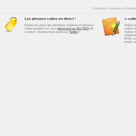
Conditions Générales d'Utilisat
Les phrases cultes en direct !
c-cul
Suivez en direct les dernières
citations et phrases
Grâce à 
cultes
postées en vous
abonnant au flux RSS
de
cultes e
c-culte.fr. Suivez-nous aussi sur
Twitter
!
Invitez 
citations
Enfin, p
email, s