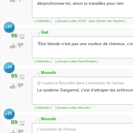
désynchronise-toi, sinon tu travailles pour rien.
[ Célébrités ]
[ phrases cultes JCVD - Jean Claude Van Damme ]
13
#
Gad
96
votes
/
102
“Etre blonde n’est pas une couleur de cheveux, c’est
[ Célébrités ]
[ phrases cultes Gad Elmaleh ]
14
#
Moundir
95
votes
/
111
@ Laurence Boccolini dans L'aventurier de l'amour
Le système Gargamel, c'est d'attraper les schtroump
[ Célébrités ]
[ phrases cultes Moundir ]
15
#
Moundir
89
votes
/
100
L'aventurier de l'Amour