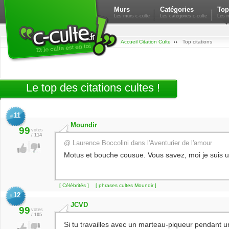
Murs
Catégories
Top
Les murs c-culte
Les catégories c-culte
Les m
Accueil Citation Culte
Top citations
Le top des citations cultes !
11
#
Moundir
99
votes
/
114
@ Laurence Boccolini dans l'Aventurier de l'amour
Motus et bouche cousue. Vous savez, moi je suis 
[ Célébrités ]
[ phrases cultes Moundir ]
12
#
JCVD
99
votes
/
105
Si tu travailles avec un marteau-piqueur pendant u