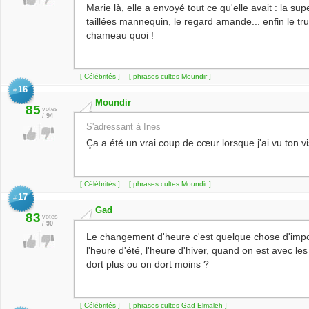
Marie là, elle a envoyé tout ce qu'elle avait : la su
taillées mannequin, le regard amande... enfin le tru
chameau quoi !
[ Célébrités ]
[ phrases cultes Moundir ]
16
#
Moundir
85
votes
/
94
S'adressant à Ines
Ça a été un vrai coup de cœur lorsque j'ai vu ton vis
[ Célébrités ]
[ phrases cultes Moundir ]
17
#
Gad
83
votes
/
90
Le changement d'heure c'est quelque chose d'impor
l'heure d'été, l'heure d'hiver, quand on est avec les
dort plus ou on dort moins ?
[ Célébrités ]
[ phrases cultes Gad Elmaleh ]