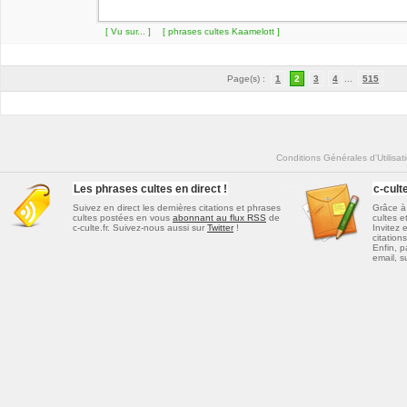
[ Vu sur... ]
[ phrases cultes Kaamelott ]
Page(s) :
1
2
3
4
...
515
Conditions Générales d'Utilisat
Les phrases cultes en direct !
c-cul
Suivez en direct les dernières
citations et phrases
Grâce à 
cultes
postées en vous
abonnant au flux RSS
de
cultes e
c-culte.fr. Suivez-nous aussi sur
Twitter
!
Invitez 
citations
Enfin, p
email, s