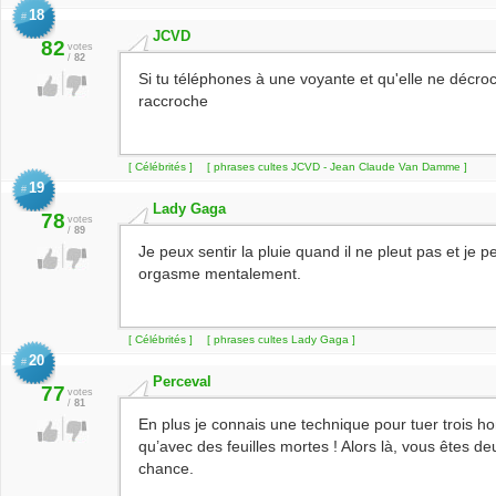
18
#
JCVD
82
votes
/
82
Si tu téléphones à une voyante et qu'elle ne décr
raccroche
[ Célébrités ]
[ phrases cultes JCVD - Jean Claude Van Damme ]
19
#
Lady Gaga
78
votes
/
89
Je peux sentir la pluie quand il ne pleut pas et je
orgasme mentalement.
[ Célébrités ]
[ phrases cultes Lady Gaga ]
20
#
Perceval
77
votes
/
81
En plus je connais une technique pour tuer trois 
qu’avec des feuilles mortes ! Alors là, vous êtes de
chance.