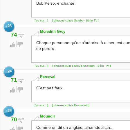
Bob Kelso, enchanté !
[ Vu sur... ]
[ phrases cultes Scrubs - Série TV ]
23
#
Meredith Grey
74
votes
/
79
Chaque personne qu’on s’autorise à aimer, est que
de perdre.
[ Vu sur... ]
[ phrases cultes Grey's Anatomy - Série TV ]
24
#
Perceval
71
votes
/
77
C’est pas faux.
[ Vu sur... ]
[ phrases cultes Kaamelott ]
25
#
Moundir
70
votes
/
77
Comme on dit en anglais, alhamdoulilah...