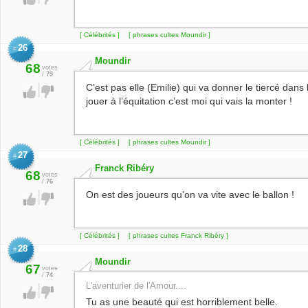
[ Célébrités ]
[ phrases cultes Moundir ]
26
#
Moundir
68
votes
/
79
C’est pas elle (Emilie) qui va donner le tiercé dans 
jouer à l’équitation c’est moi qui vais la monter !
[ Célébrités ]
[ phrases cultes Moundir ]
27
#
Franck Ribéry
68
votes
/
76
On est des joueurs qu'on va vite avec le ballon !
[ Célébrités ]
[ phrases cultes Franck Ribéry ]
28
#
Moundir
67
votes
/
74
L'aventurier de l'Amour....
Tu as une beauté qui est horriblement belle.