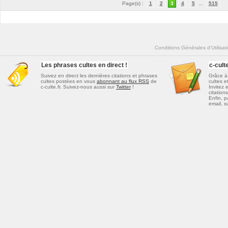
Page(s) :
1
2
3
4
5
...
515
Conditions Générales d'Utilisat
Les phrases cultes en direct !
c-cul
Suivez en direct les dernières
citations et phrases
Grâce à 
cultes
postées en vous
abonnant au flux RSS
de
cultes e
c-culte.fr. Suivez-nous aussi sur
Twitter
!
Invitez 
citations
Enfin, p
email, s