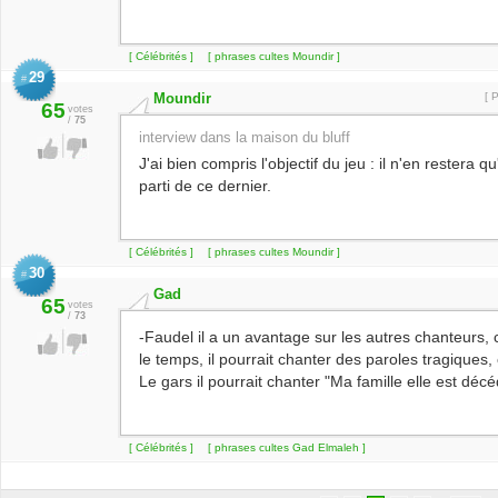
[ Célébrités ]
[ phrases cultes Moundir ]
29
#
Moundir
[ 
65
votes
/
75
interview dans la maison du bluff
J'ai bien compris l'objectif du jeu : il n'en restera qu
parti de ce dernier.
[ Célébrités ]
[ phrases cultes Moundir ]
30
#
Gad
65
votes
/
73
-Faudel il a un avantage sur les autres chanteurs, 
le temps, il pourrait chanter des paroles tragiques
Le gars il pourrait chanter "Ma famille elle est décé
[ Célébrités ]
[ phrases cultes Gad Elmaleh ]