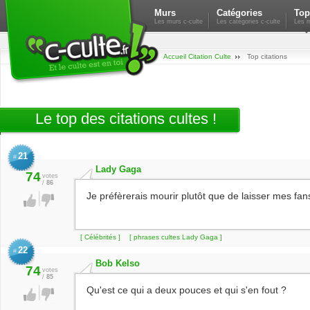
Murs
Catégories
Top
Les murs c-culte
Les catégories c-culte
Les m
Accueil Citation Culte
Top citations
Le top des citations cultes !
21
#
Lady Gaga
74
votes
/
86
Je préfèrerais mourir plutôt que de laisser mes fan
[ Célébrités ]
[ phrases cultes Lady Gaga ]
22
#
Bob Kelso
74
votes
/
85
Qu'est ce qui a deux pouces et qui s'en fout ?