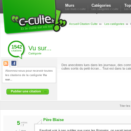
Murs
Catégories
Top
Les murs c-culte
Les catégories c-culte
Les m
Accueil Citation Culte
Les catégories
1542
Vu sur...
citations
Catégorie
Des anecdotes lues dans les journaux, des comm
cultes sortis du petit écran... Tout est dans la cat
Abonnez-vous pour recevoir toutes
les citations de la catégorie
Vu
sur...
Publier une citation
Trier les
Père Blaise
5
votes
/
7
Faudrait voir à pas oublier que sans les Romains, on serait jam