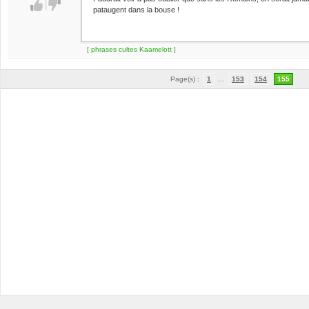
pataugent dans la bouse !
[ phrases cultes Kaamelott ]
Page(s) :
1
...
153
154
155