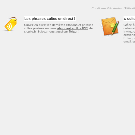
Conditions Générales d'Utilisat
Les phrases cultes en direct !
c-cul
Suivez en direct les dernières
citations et phrases
Grâce à 
cultes
postées en vous
abonnant au flux RSS
de
cultes e
c-culte.fr. Suivez-nous aussi sur
Twitter
!
Invitez 
citations
Enfin, p
email, s