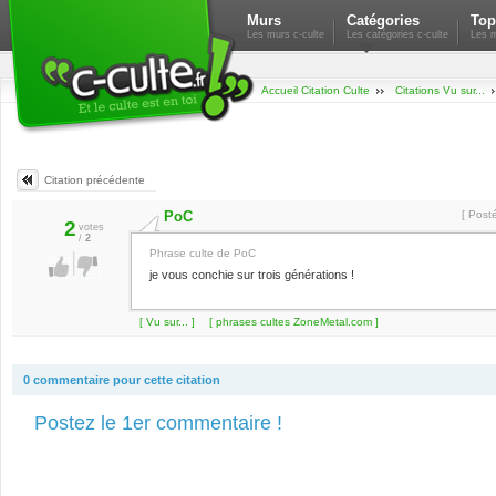
Murs
Catégories
Top
Les murs c-culte
Les catégories c-culte
Les m
Accueil Citation Culte
Citations Vu sur...
Citation précédente
PoC
[ Post
2
votes
/
2
Phrase culte de PoC
je vous conchie sur trois générations !
[ Vu sur... ]
[ phrases cultes ZoneMetal.com ]
0 commentaire pour cette citation
Postez le 1er commentaire !