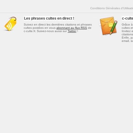
Conditions Générales d'Utilisat
Les phrases cultes en direct !
c-cul
Suivez en direct les dernières
citations et phrases
Grâce à 
cultes
postées en vous
abonnant au flux RSS
de
cultes e
c-culte.fr. Suivez-nous aussi sur
Twitter
!
Invitez 
citations
Enfin, p
email, s