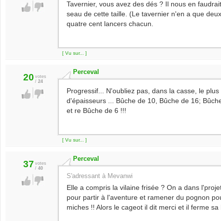
Tavernier, vous avez des dés ? Il nous en faudrai
seau de cette taille. (Le tavernier n'en a que deu
quatre cent lancers chacun.
[ Vu sur... ]
Perceval
20
votes
/
24
Progressif... N'oubliez pas, dans la casse, le plus 
d'épaisseurs ... Bûche de 10, Bûche de 16; Bûch
et re Bûche de 6 !!!
[ Vu sur... ]
Perceval
37
votes
/
40
S'adressant à Mevanwi
Elle a compris la vilaine frisée ? On a dans l'pro
pour partir à l'aventure et ramener du pognon po
miches !! Alors le cageot il dit merci et il ferme sa 