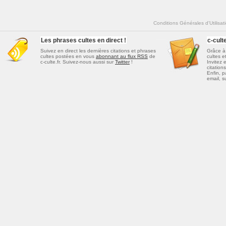
Conditions Générales d'Utilisat
Les phrases cultes en direct !
c-cul
Suivez en direct les dernières
citations et phrases
Grâce à 
cultes
postées en vous
abonnant au flux RSS
de
cultes e
c-culte.fr. Suivez-nous aussi sur
Twitter
!
Invitez 
citations
Enfin, p
email, s