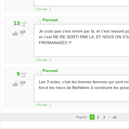
[ Vu sur... ]
Perceval
13
votes
/
16
Je crois que c'est rentré par là, et c'est ressorti pa
et c'est RE-RE SORTI PAR LA. ET NOUS ON S
FROMAAAGES !!!
[ Vu sur... ]
Perceval
9
votes
/
12
Les 3 actes, c'est les bonnes femmes qui sont mi
forcé les mecs de Bethléem à construire les pyra
[ Vu sur... ]
Page(s) :
1
2
3
...
19