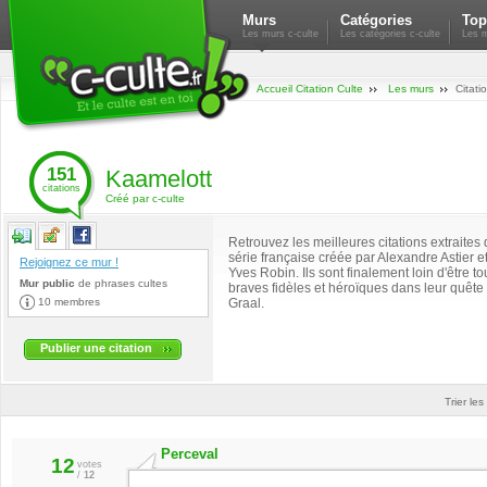
Murs
Catégories
Top
Les murs c-culte
Les catégories c-culte
Les m
Accueil Citation Culte
Les murs
Citati
151
Kaamelott
citations
Créé par c-culte
Retrouvez les meilleures citations extraites 
série française créée par Alexandre Astier e
Rejoignez ce mur !
Yves Robin. Ils sont finalement loin d'être to
Mur public
de
phrases cultes
braves fidèles et héroïques dans leur quête
10 membres
Graal.
Publier une citation
Trier les
Perceval
12
votes
/
12