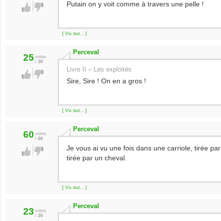
Putain on y voit comme à travers une pelle !
[ Vu sur... ]
Perceval
25
votes
/
30
Livre II – Les exploités
Sire, Sire ! On en a gros !
[ Vu sur... ]
Perceval
60
votes
/
66
Je vous ai vu une fois dans une carriole, tirée par 
tirée par un cheval.
[ Vu sur... ]
Perceval
23
votes
/
26