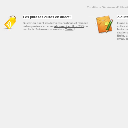
Conditions Générales d'Utilisat
Les phrases cultes en direct !
c-cul
Suivez en direct les dernières
citations et phrases
Grâce à 
cultes
postées en vous
abonnant au flux RSS
de
cultes e
c-culte.fr. Suivez-nous aussi sur
Twitter
!
Invitez 
citations
Enfin, p
email, s