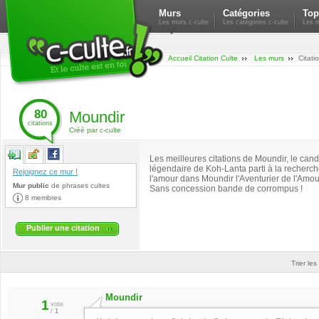
Murs
Catégories
Top
Les murs c-culte
Les catégories c-culte
Les m
Accueil Citation Culte
Les murs
Citati
80
Moundir
citations
Créé par c-culte
Les meilleures citations de Moundir, le cand
légendaire de Koh-Lanta parti à la recherc
Rejoignez ce mur !
l'amour dans Moundir l'Aventurier de l'Amou
Mur public
de
phrases cultes
Sans concession bande de corrompus !
8 membres
Publier une citation
Trier les
Moundir
1
vote
/
1