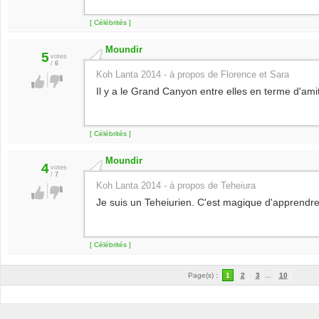
[ Célébrités ]
Moundir
5
votes
/
6
Koh Lanta 2014 - à propos de Florence et Sara
Il y a le Grand Canyon entre elles en terme d'amit
[ Célébrités ]
Moundir
4
votes
/
7
Koh Lanta 2014 - à propos de Teheiura
Je suis un Teheiurien. C'est magique d'apprendre 
[ Célébrités ]
Page(s) :
1
2
3
...
10