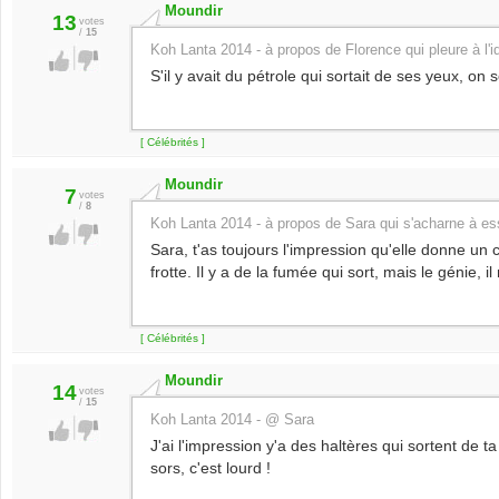
Moundir
13
votes
/
15
Koh Lanta 2014 - à propos de Florence qui pleure à l'id
S'il y avait du pétrole qui sortait de ses yeux, on s
[ Célébrités ]
Moundir
7
votes
/
8
Koh Lanta 2014 - à propos de Sara qui s'acharne à ess
Sara, t'as toujours l'impression qu'elle donne un co
frotte. Il y a de la fumée qui sort, mais le génie, il
[ Célébrités ]
Moundir
14
votes
/
15
Koh Lanta 2014 - @ Sara
J'ai l'impression y'a des haltères qui sortent de t
sors, c'est lourd !