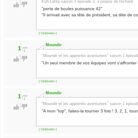
Koh-Lanta saison 3 épisode 3, à propos de Richard
"perte de boules puissance 42"
"Il arrivait avec sa tête de président, sa tête de 
[ Célébrités ]
Moundir
1
vote
/
1
"Moundir et les apprentis aventuriers" saison 1 épiso
"Un seul membre de vos équipes vont s'affronter 
[ Célébrités ]
Moundir
1
vote
/
1
"Moundir et les apprentis aventuriers" saison 1 épiso
"A mon "top", faites-la tourner 3 fois ! 3, 2, 1, tour
[ Célébrités ]